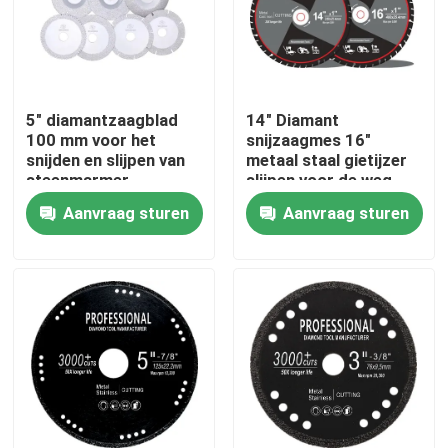
5" diamantzaagblad
14" Diamant
100 mm voor het
snijzaagmes 16"
snijden en slijpen van
metaal staal gietijzer
steenmarmer-
slijpen voor de weg
keramisch graniet
redding
Aanvraag sturen
Aanvraag sturen
Huis
Producten
Video's