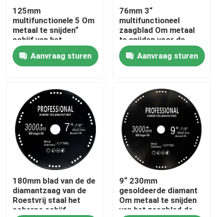
125mm
76mm 3“
multifunctionele 5 Om
multifunctioneel
Ongeveer ons
metaal te snijden“
zaagblad Om metaal
schijf van het
te snijden voor de
zaagblad voor het
schijf van de roestvrij
Aanvraag sturen
Aanvraag sturen
Fabrieksreis
vacuüm de
staaldiamant
gesoldeerde van de
roestvrij staaldiamant
Kwaliteitscontrole
Contacteer ons
Verzoek om een Citaat
180mm blad van de de
9“ 230mm
Diamantzaagblad
diamantzaag van de
gesoldeerde diamant
Roestvrij staal het
Om metaal te snijden
scherpe schijf
van het zaagblad de
Gegalvaniseerd Diamond Saw Blade